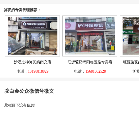
骆驼奶专卖代理推荐：
沙漠之神骆驼奶南充店
旺源驼奶绵阳临园路专卖店
旺源骆驼
电话：
13198818829
电话：
15681062528
电话
驼白金公众微信号微文
此栏目下没有信息!