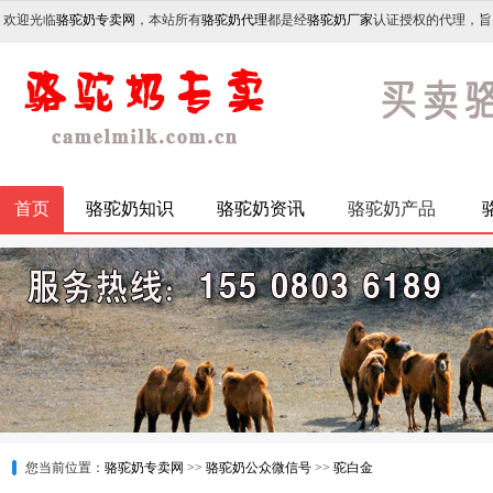
欢迎光临
骆驼奶专卖网
，本站所有
骆驼奶代理
都是经
骆驼奶厂家
认证授权的代理，旨
首页
骆驼奶知识
骆驼奶资讯
骆驼奶产品
您当前位置：
骆驼奶专卖网
>>
骆驼奶公众微信号
>>
驼白金