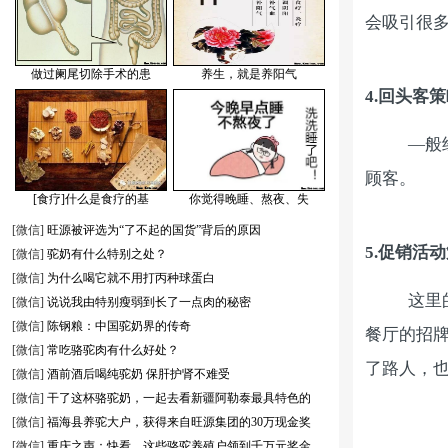
会吸引很
做过阑尾切除手术的患
养生，就是养阳气
4.
回头客策
—
般
顾客。
[食疗]什么是食疗的基
你觉得晚睡、熬夜、失
[微信]
旺源被评选为“了不起的国货”背后的原因
5.
促销活动
[微信]
驼奶有什么特别之处？
[微信]
为什么喝它就不用打丙种球蛋白
这里
[微信]
说说我由特别瘦弱到长了一点肉的秘密
[微信]
陈钢粮：中国驼奶界的传奇
餐厅的招
[微信]
常吃骆驼肉有什么好处？
了路人，
[微信]
酒前酒后喝纯驼奶 保肝护肾不难受
[微信]
干了这杯骆驼奶，一起去看新疆阿勒泰最具特色的
[微信]
福海县养驼大户，获得来自旺源集团的30万现金奖
[微信]
重庆之声：快看，这些骆驼养殖户领到千万元奖金