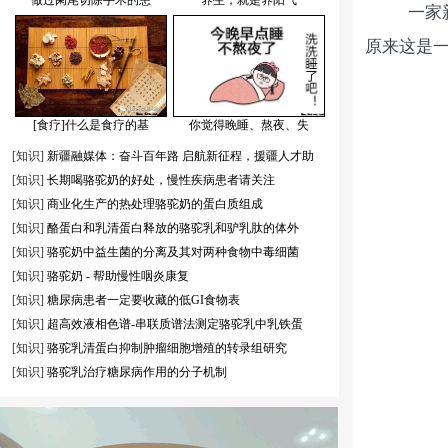
做过阑尾切除手术的患
养生，就是养阳气
一家
原来这是一
[食疗]什么是食疗的基
你觉得晚睡、熬夜、失
[知识]
新疆融媒体：奋斗百年路 启航新征程，援疆人才助
[知识]
长期喝骆驼奶的好处，慢性疾病患者请关注
[知识]
商业化生产的热处理骆驼奶的蛋白质组成
[知识]
酪蛋白和乳清蛋白释放的骆驼乳和驴乳肽的体外
[知识]
骆驼奶中益生菌的分离及其对两种食物中毒细菌
[知识]
骆驼奶 - 帮助慢性咽炎康复
[知识]
糖尿病患者一定要收藏的低GI食物表
[知识]
超高效液相色谱-串联质谱法测定骆驼乳中乳铁蛋
[知识]
骆驼乳清蛋白抑制肿瘤细胞增殖的转录组研究
[知识]
骆驼乳治疗糖尿病作用的分子机制