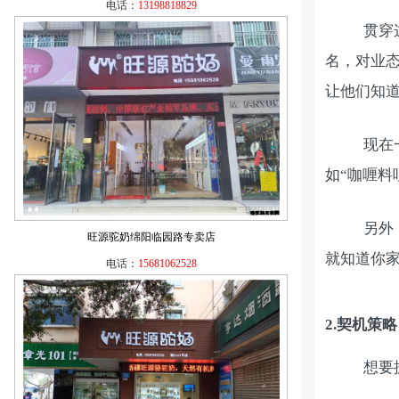
电话：
13198818829
贯穿
名，对业
让他们知
现在
如“咖喱料
另外
旺源驼奶绵阳临园路专卖店
就知道你
电话：
15681062528
2.
契机策略
想要