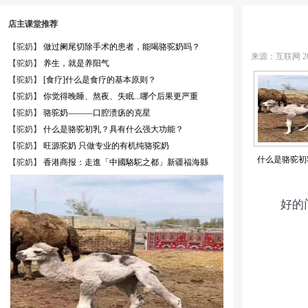
店主课堂推荐
【驼奶】
做过阑尾切除手术的患者，能喝骆驼奶吗？
来源：互联网
2
【驼奶】
养生，就是养阳气
【驼奶】
[食疗]什么是食疗的基本原则？
【驼奶】
你觉得晚睡、熬夜、失眠...哪个后果更严重
【驼奶】
骆驼奶———口腔溃疡的克星
【驼奶】
什么是骆驼初乳？具有什么强大功能？
【驼奶】
旺源驼奶 只做专业的有机纯骆驼奶
什么是骆驼初
【驼奶】
香港商报：走進「中國駱駝之都」新疆福海縣
好的