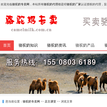
欢迎光临
骆驼奶专卖网
，本站所有
骆驼奶代理
都是经
骆驼奶厂家
认证授权的代理，旨
首页
骆驼奶知识
骆驼奶资讯
骆驼奶产品
您当前位置：
骆驼奶专卖网
>>
店主课堂
>> 浏览文章