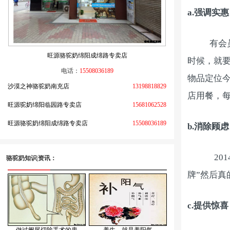
a.
强调实惠
有会
旺源骆驼奶绵阳成绵路专卖店
时候，就
电话：
15508036189
物品定位
沙漠之神骆驼奶南充店
13198818829
店用餐，
旺源驼奶绵阳临园路专卖店
15681062528
旺源骆驼奶绵阳成绵路专卖店
15508036189
b.
消除顾虑
201
骆驼奶知识
|
资讯：
牌”然后
c.
提供惊喜