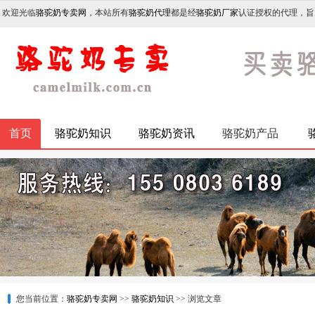
欢迎光临
骆驼奶专卖网
，本站所有
骆驼奶代理
都是经
骆驼奶厂家
认证授权的代理，旨
首页
骆驼奶知识
骆驼奶资讯
骆驼奶产品
您当前位置：
骆驼奶专卖网
>>
骆驼奶知识
>> 浏览文章