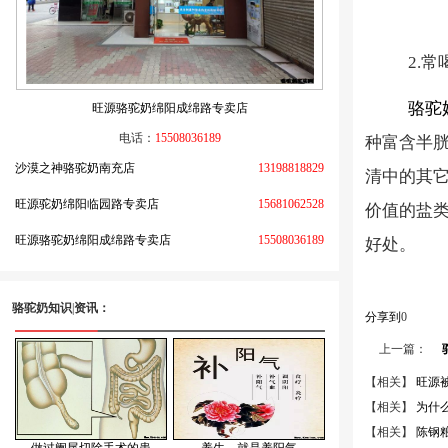
2.
常
骆驼
旺源骆驼奶绵阳成绵路专卖店
电话：
15508036189
种富含半
沙漠之神骆驼奶南充店
13198818829
清中的其
旺源驼奶绵阳临园路专卖店
15681062528
价值的盐
旺源骆驼奶绵阳成绵路专卖店
15508036189
好处。
骆驼奶知识
|
资讯：
分享到
0
上一篇：
【相关】
旺源
【相关】
为什
【相关】
陈钢