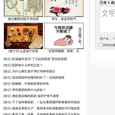
已有
0
条
做过阑尾切除手术的患
养生，就是养阳气
用户名：
同时转
[食疗]什么是食疗的基
你觉得晚睡、熬夜、失
[微信]
旺源被评选为“了不起的国货”背后的原因
[微信]
驼奶有什么特别之处？
[微信]
为什么喝它就不用打丙种球蛋白
[微信]
说说我由特别瘦弱到长了一点肉的秘密
[微信]
陈钢粮：中国驼奶界的传奇
[微信]
常吃骆驼肉有什么好处？
[微信]
酒前酒后喝纯驼奶 保肝护肾不难受
[微信]
干了这杯骆驼奶，一起去看新疆阿勒泰最具特色的
[微信]
福海县养驼大户，获得来自旺源集团的30万现金奖
[微信]
重庆之声：快看，这些骆驼养殖户领到千万元奖金