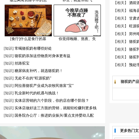
做过阑尾切除手术的患
养生，就是养阳气
【相关】
酒前
【相关】
福海
【相关】
甘肃农
【相关】
旺源
【相关】
郑州
[食疗]什么是食疗的基
你觉得晚睡、熬夜、失
【相关】
骆驼
[知识]
常喝骆驼奶有哪些好处
【相关】
骆驼
[知识]
骆驼奶添加这些物质对身体更有益
【相关】
骆驼
[知识]
丝路驼宝
【相关】
预处
[知识]
糖尿病友补钙，就选骆驼奶！
[知识]
无处不在的“旺源驼奶”
骆驼奶产
[知识]
阿拉善骆驼产业成为农牧民致富“宝”
[知识]
乳业新时代的机遇与挑战！
[知识]
实体店营销的六个阶段，你的店在哪个阶段？
[知识]
实体店做好这三方面的营销，就能轻松赚到更多钱
[知识]
国务院办公厅：推进奶业振兴/重点支持婴幼儿配
更多热门文