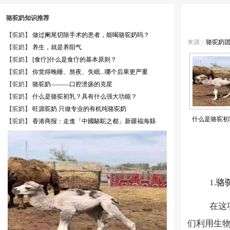
骆驼奶知识推荐
【驼奶】
做过阑尾切除手术的患者，能喝骆驼奶吗？
来源：
骆驼奶
【驼奶】
养生，就是养阳气
【驼奶】
[食疗]什么是食疗的基本原则？
【驼奶】
你觉得晚睡、熬夜、失眠...哪个后果更严重
【驼奶】
骆驼奶———口腔溃疡的克星
【驼奶】
什么是骆驼初乳？具有什么强大功能？
【驼奶】
旺源驼奶 只做专业的有机纯骆驼奶
什么是骆驼初
【驼奶】
香港商报：走進「中國駱駝之都」新疆福海縣
1.
骆
在这
们利用生