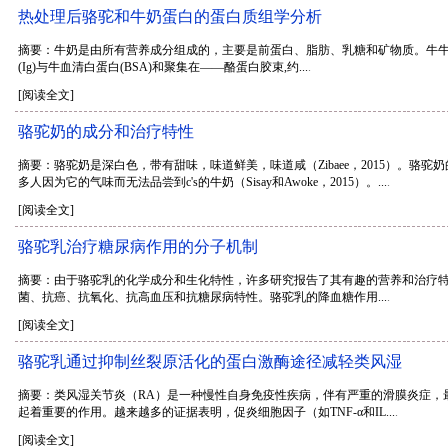
热处理后骆驼和牛奶蛋白的蛋白质组学分析
摘要：牛奶是由所有营养成分组成的，主要是前蛋白、脂肪、乳糖和矿物质。牛牛奶的蛋白质分数
(Ig)与牛血清白蛋白(BSA)和聚集在——酪蛋白胶束,约...
.
[阅读全文]
骆驼奶的成分和治疗特性
摘要：骆驼奶是深白色，带有甜味，味道鲜美，味道咸（Zibaee，2015）。
多人因为它的气味而无法品尝到c's的牛奶（Sisay和Awoke，2015）。...
.
[阅读全文]
骆驼乳治疗糖尿病作用的分子机制
摘要：由于骆驼乳的化学成分和生化特性，许多研究报告了其有趣的营养和治疗
菌、抗癌、抗氧化、抗高血压和抗糖尿病特性。骆驼乳的降血糖作用...
.
[阅读全文]
骆驼乳通过抑制丝裂原活化的蛋白激酶途径减轻类风湿
摘要：类风湿关节炎（RA）是一种慢性自身免疫性疾病，伴有严重的滑膜炎症，
起着重要的作用。越来越多的证据表明，促炎细胞因子（如TNF-α和IL...
.
[阅读全文]