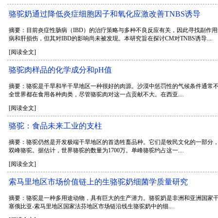
骆驼奶通过降低炎症细胞因子和氧化应激改善TNBS诱导
摘要：目前炎症性肠病（IBD）的治疗策略与多种不良反应有关，因此寻找副作
病和肝损伤，但其对IBD的影响尚未被发现。本研究旨在探讨CM对TNBS诱导...
.
[阅读全文]
骆驼肉样品的化学成分和pH值
摘要：骆驼是干旱和半干旱地区一种很好的肉源。沙漠中惩罚性的气候条件通常
全世界都在食用各种肉类，尽管骆驼肉对这一点贡献不大。在西亚...
.
[阅读全文]
骆驼：食品未来工业的支柱
摘要：骆驼仍然是开发极端干旱地区的首选牲畜品种。它们是牧民文化的一部分，
双峰骆驼。据估计，世界骆驼的数量为1700万。单峰骆驼约占这一...
.
[阅读全文]
索马里地区市场价值链上的生骆驼奶细菌学质量研究
摘要：骆驼是一种多用途动物，具有巨大的生产潜力。骆驼奶是非洲和亚洲国家
塞俄比亚-索马里地区国家法芬地区市场链沿线生骆驼奶中的细...
.