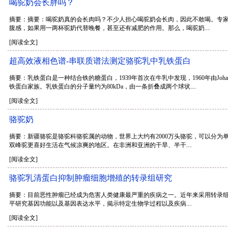
喝驼奶会长胖吗？
摘要：摘要：喝驼奶真的会长肉吗？不少人担心喝驼奶会长肉，因此不敢喝。专
腹感，如果用一两杯驼奶代替晚餐，甚至还有减肥的作用。那么，喝驼奶...
.
[阅读全文]
超高效液相色谱-串联质谱法测定骆驼乳中乳铁蛋白
摘要：乳铁蛋白是一种结合铁的糖蛋白，1939年首次在牛乳中发现，1960年由Jo
铁蛋白家族。乳铁蛋白的分子量约为80kDa，由一条折叠成两个球状...
.
[阅读全文]
骆驼奶
摘要：新疆骆驼是骆驼科骆驼属的动物，世界上大约有2000万头骆驼，可以分
双峰驼更喜好生活在气候凉爽的地区。在非洲和亚洲的干旱、半干...
.
[阅读全文]
骆驼乳清蛋白抑制肿瘤细胞增殖的转录组研究
摘要：目前恶性肿瘤已经成为危害人类健康最严重的疾病之一。近年来采用转录组（Tr
平研究基因功能以及基因表达水平，揭示特定生物学过程以及疾病...
.
[阅读全文]