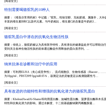
[阅读全文]
特别需要喝骆驼乳的10种人
摘要：《维吾尔常用药材》中记载：“驼乳，性味甘醇、无粘胶感、属微辛，大补
丰富的维生素B和C以及钙元素。与牛奶相比，维生素C的含量是牛奶的3...
.
[阅读全文]
骆驼乳蛋白中潜在的抗氧化生物活性肽
摘要：传统上，骆驼奶被认为具有医学特性，具有潜在的健康益处并可以帮助治
受到关注各种生物活性肽的前体通过酶促作用释放的蛋白质序列。...
.
[阅读全文]
纳米抗体在诊断和治疗中的应用
摘要：可利用ELISA（夹心或竞争性）、流式细胞仪、生物传感器（Biacore
为10pg/ml，PBST20中3pg/ml0.05％，该测定法的灵敏度足以检测隐匿性弓...
.
[阅读全文]
具有改进的功能特性和增强的抗氧化潜力的骆驼乳蛋白
摘要：KholoudAwadAl-Shamsi等利用蛋白酶，如碱性蛋白酶、菠萝蛋白
特性和抗氧化潜力的影响。通过水解度、十二烷基硫酸钠聚丙烯酰胺凝...
.