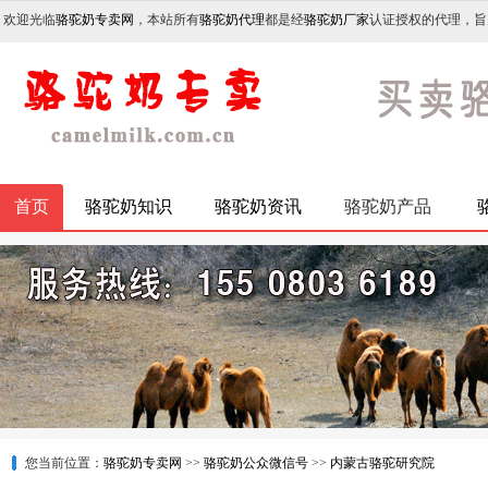
欢迎光临
骆驼奶专卖网
，本站所有
骆驼奶代理
都是经
骆驼奶厂家
认证授权的代理，旨
首页
骆驼奶知识
骆驼奶资讯
骆驼奶产品
您当前位置：
骆驼奶专卖网
>>
骆驼奶公众微信号
>>
内蒙古骆驼研究院