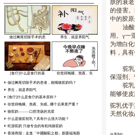
肤的衰老
的侵害。
中的胶原
油酸
用。
γ一
做过阑尾切除手术的患
养生，就是养阳气
为增白化
料，具有
驼乳
[食疗]什么是食疗的基
你觉得晚睡、熬夜、失
保湿剂、
做过阑尾切除手术的患者，能喝骆驼奶吗？
驼乳
养生，就是养阳气
能够使皮
[食疗]什么是食疗的基本原则？
你觉得晚睡、熬夜、失眠...哪个后果更严重？
驼乳优于
骆驼奶———口腔溃疡的克星
天然化妆
什么是骆驼初乳？具有什么强大功能？
旺源驼奶 只做专业的有机纯骆驼奶
香港商报：走進「中國駱駝之都」新疆福海縣
分享到
0