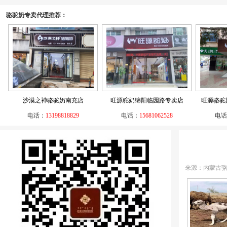
骆驼奶专卖代理推荐：
沙漠之神骆驼奶南充店
旺源驼奶绵阳临园路专卖店
旺源骆驼
电话：
13198818829
电话：
15681062528
电话
来源：内蒙古