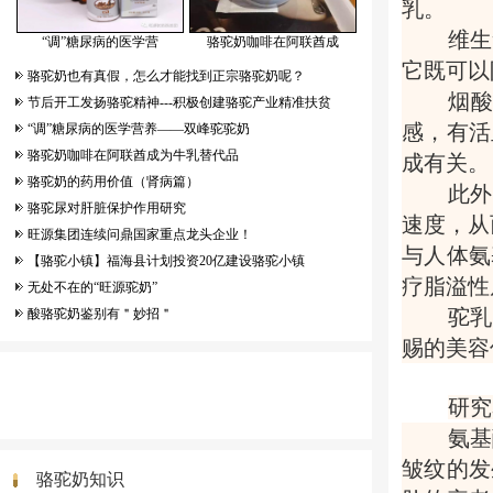
乳。
维生
“调”糖尿病的医学营
骆驼奶咖啡在阿联酋成
它既可以
骆驼奶也有真假，怎么才能找到正宗骆驼奶呢？
烟
节后开工发扬骆驼精神---积极创建骆驼产业精准扶贫
感，有活
“调”糖尿病的医学营养——双峰驼驼奶
骆驼奶咖啡在阿联酋成为牛乳替代品
成有关。
骆驼奶的药用价值（肾病篇）
此外
骆驼尿对肝脏保护作用研究
速度，从
旺源集团连续问鼎国家重点龙头企业！
与人体氨
【骆驼小镇】福海县计划投资20亿建设骆驼小镇
疗脂溢性
无处不在的“旺源驼奶”
驼乳
酸骆驼奶鉴别有＂妙招＂
赐的美容
研究
氨基
皱纹的发
骆驼奶知识