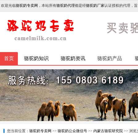
欢迎光临
骆驼奶专卖网
，本站所有
骆驼奶代理
都是经
骆驼奶厂家
认证授权的代理，旨
首页
骆驼奶知识
骆驼奶资讯
骆驼奶产品
您当前位置：
骆驼奶专卖网
>>
骆驼奶公众微信号
>>
内蒙古骆驼研究院
>> 浏览