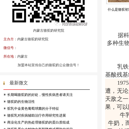
什么是骆驼初
内蒙古骆驼奶研究院
据
主办方
：内蒙古骆驼奶研究院
多种生物
微信号
：
所在地
：内蒙古
加盟本站宣传自己的骆驼奶公众微信号！
乳铁
基酸残基
19
最新微文
遭，无论
长期喝骆驼奶的好处，慢性疾病患者请关注
天敌之一
骆驼奶的生物活性
果，可以
驼乳中金黄色葡萄球菌的分子特征
牛
骆驼乳对疾病辅助治疗作用研究性进展
牛奶，而
商业化生产的热处理骆驼奶的蛋白质组成