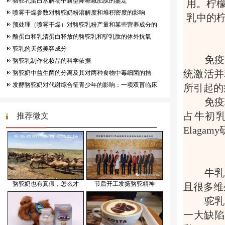
骆驼乳蛋白水解物中新型降糖减肥肽的鉴定
用。柠
喷雾干燥参数对骆驼奶粉溶解度和堆积密度的影响
乳中的
预处理（喷雾干燥）对骆驼乳粉产量和某些营养成分的
酪蛋白和乳清蛋白释放的骆驼乳和驴乳肽的体外抗氧
驼乳的天然美容成分
免疫
骆驼乳制作化妆品的科学依据
统激活并
骆驼奶中益生菌的分离及其对两种食物中毒细菌的拮
发酵骆驼奶对代谢综合征青少年的影响：一项双盲临床
所引起的
免疫
占牛初乳总
推荐微文
Elag
牛乳
骆驼奶也有真假，怎么才
节后开工发扬骆驼精神
且很多维
驼乳
一大缺陷